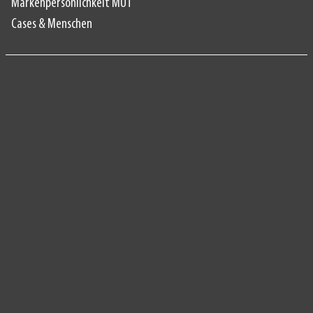
Markenpersönlichkeit MUT
Cases & Menschen
Datenschutzerklärung
Impressum
Datenschutz
AGB
Erklärung zur Barrierefreiheit
Sitemap