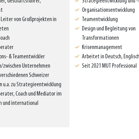
r, Geschäftsführer,
Strategieentwicklung und -
at
Organisationsentwicklung
 Leiter von Großprojekten in
Teamentwicklung
eten
Design und Begleitung von
Coach
Transformationen
berater
Krisenmanagement
ons- & Teamentwickler
Arbeitet in Deutsch, Englisc
in/zwischen Unternehmen
Seit 2021 MUT Professional
verschiedenen Schweizer
n u.a. zu Strategieentwicklung
Berater, Coach und Mediator im
 und international