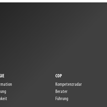
GIE
COP
rmation
Kompetenzradar
lung
Berater
keit
Führung